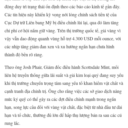
động duy trì trạng thái ổn định theo các báo cáo kinh tế gần đây.
Các tín hiệu này khiến kỳ vọng nới lỏng chính sách tiền tệ của
Cục Dự trữ Liên bang Mỹ bị điều chỉnh lùi lại, qua đó làm tăng
chi phí cơ hội nắm giữ vàng. Trên thị trường quốc tế, giá vàng vì
vậy vẫn dao động quanh vùng hỗ trợ 4.300 USD mỗi ounce, với
các nhịp tăng giảm đan xen và xu hướng ngắn hạn chưa hình
thành độ bền rõ ràng.
Theo ông Josh Phair, Giám đốc điều hành Scottsdale Mint, mối
liên hệ truyền thống giữa lãi suất và giá kim loại quý đang suy yếu
khi thị trường chuyển trọng tâm sang yếu tố khan hiếm vật chất và
cạnh tranh địa chính trị. Ông cho rằng việc các sở giao dịch nâng
mức ký quỹ có thể gây ra các đợt điều chỉnh mạnh trong ngắn
hạn, song lực cầu đối với vàng vật chất, đặc biệt từ nhà đầu tư dài
hạn và tổ chức, thường đủ lớn để hấp thụ lượng bán ra sau các cú
rung lắc.