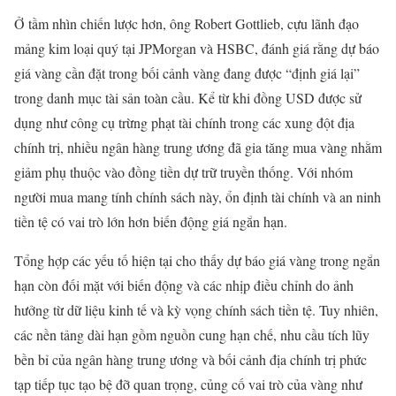
Ở tầm nhìn chiến lược hơn, ông Robert Gottlieb, cựu lãnh đạo
mảng kim loại quý tại JPMorgan và HSBC, đánh giá rằng dự báo
giá vàng cần đặt trong bối cảnh vàng đang được “định giá lại”
trong danh mục tài sản toàn cầu. Kể từ khi đồng USD được sử
dụng như công cụ trừng phạt tài chính trong các xung đột địa
chính trị, nhiều ngân hàng trung ương đã gia tăng mua vàng nhằm
giảm phụ thuộc vào đồng tiền dự trữ truyền thống. Với nhóm
người mua mang tính chính sách này, ổn định tài chính và an ninh
tiền tệ có vai trò lớn hơn biến động giá ngắn hạn.
Tổng hợp các yếu tố hiện tại cho thấy dự báo giá vàng trong ngắn
hạn còn đối mặt với biến động và các nhịp điều chỉnh do ảnh
hưởng từ dữ liệu kinh tế và kỳ vọng chính sách tiền tệ. Tuy nhiên,
các nền tảng dài hạn gồm nguồn cung hạn chế, nhu cầu tích lũy
bền bỉ của ngân hàng trung ương và bối cảnh địa chính trị phức
tạp tiếp tục tạo bệ đỡ quan trọng, củng cố vai trò của vàng như