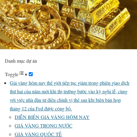
Danh mục dự án
Toggle
Giá vàng hôm nay thế giới tiếp tục giảm trong phiên giao dịch
thứ hai của năm mới khi thị trường bước vào kỳ nghỉ lễ, cùng
với việc nhà đầu tư điều chỉnh vị thế sau khi biên bản họp
tháng 12 của Fed được công bố.
DIỄN BIẾN GIÁ VÀNG HÔM NAY
GIÁ VÀNG TRONG NƯỚC
GIÁ VÀNG QUỐC TẾ