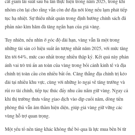
cắt giảm lãi suất sau ba lần thực hiện trong năm 2025, trong khi
nhóm còn lại cho rằng vẫn còn dư địa nới lỏng nếu lạm phát tiếp
tục hạ nhiệt. Sự thiếu nhất quán trong định hướng chính sách đã
phần nào kìm hãm đà tăng ngắn hạn của giá vàng.
Tuy nhiên, nếu nhìn ở góc độ dài hạn, vàng vẫn là một trong
những tài sản có hiệu suất ấn tượng nhất năm 2025, với mức tăng
lên tới 64%, mức cao nhất trong nhiều thập kỷ. Kết quả này phản
ánh vai trò trú ẩn an toàn của vàng trong bối cảnh kinh tế và địa
chính trị toàn cầu còn nhiều bất ổn. Căng thẳng địa chính trị kéo
dài tại nhiều khu vực, cùng với những lo ngại về tăng trưởng và
rủi ro tài chính, tiếp tục thúc đẩy nhu cầu nắm giữ vàng. Ngay cả
khi thị trường thưa vắng giao dịch vào dịp cuối năm, dòng tiền
phòng thủ vẫn âm thầm hiện diện, giúp giá vàng giữ vững các
vùng hỗ trợ quan trọng.
Một yếu tố nền tảng khác không thể bỏ qua là lực mua bền bỉ từ