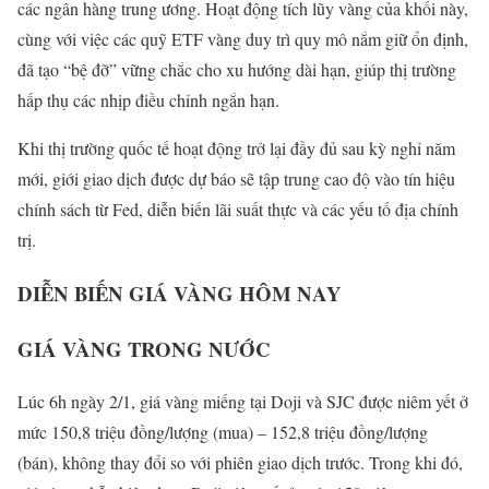
các ngân hàng trung ương. Hoạt động tích lũy vàng của khối này,
cùng với việc các quỹ ETF vàng duy trì quy mô nắm giữ ổn định,
đã tạo “bệ đỡ” vững chắc cho xu hướng dài hạn, giúp thị trường
hấp thụ các nhịp điều chỉnh ngắn hạn.
Khi thị trường quốc tế hoạt động trở lại đầy đủ sau kỳ nghỉ năm
mới, giới giao dịch được dự báo sẽ tập trung cao độ vào tín hiệu
chính sách từ Fed, diễn biến lãi suất thực và các yếu tố địa chính
trị.
DIỄN BIẾN GIÁ VÀNG HÔM NAY
GIÁ VÀNG TRONG NƯỚC
Lúc 6h ngày 2/1, giá vàng miếng tại Doji và SJC được niêm yết ở
mức 150,8 triệu đồng/lượng (mua) – 152,8 triệu đồng/lượng
(bán), không thay đổi so với phiên giao dịch trước. Trong khi đó,