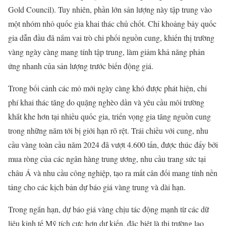
Gold Council). Tuy nhiên, phần lớn sản lượng này tập trung vào
một nhóm nhỏ quốc gia khai thác chủ chốt. Chỉ khoảng bảy quốc
gia dẫn đầu đã nắm vai trò chi phối nguồn cung, khiến thị trường
vàng ngày càng mang tính tập trung, làm giảm khả năng phản
ứng nhanh của sản lượng trước biến động giá.
Trong bối cảnh các mỏ mới ngày càng khó được phát hiện, chi
phí khai thác tăng do quặng nghèo dần và yêu cầu môi trường
khắt khe hơn tại nhiều quốc gia, triển vọng gia tăng nguồn cung
trong những năm tới bị giới hạn rõ rệt. Trái chiều với cung, nhu
cầu vàng toàn cầu năm 2024 đã vượt 4.600 tấn, được thúc đẩy bởi
mua ròng của các ngân hàng trung ương, nhu cầu trang sức tại
châu Á và nhu cầu công nghiệp, tạo ra mất cân đối mang tính nền
tảng cho các kịch bản dự báo giá vàng trung và dài hạn.
Trong ngắn hạn, dự báo giá vàng chịu tác động mạnh từ các dữ
liệu kinh tế Mỹ tích cực hơn dự kiến, đặc biệt là thị trường lao