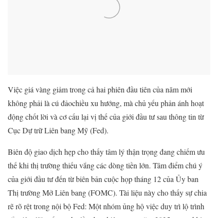
Việc giá vàng giảm trong cả hai phiên đầu tiên của năm mới
không phải là cú đảochiều xu hướng, mà chủ yếu phản ánh hoạt
động chốt lời và cơ cấu lại vị thế của giới đầu tư sau thông tin từ
Cục Dự trữ Liên bang Mỹ (Fed).
Biên độ giao dịch hẹp cho thấy tâm lý thận trọng đang chiếm ưu
thế khi thị trường thiếu vắng các dòng tiền lớn. Tâm điểm chú ý
của giới đầu tư đến từ biên bản cuộc họp tháng 12 của Ủy ban
Thị trường Mở Liên bang (FOMC). Tài liệu này cho thấy sự chia
rẽ rõ rệt trong nội bộ Fed: Một nhóm ủng hộ việc duy trì lộ trình