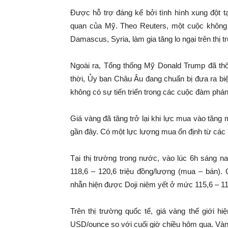
Được hỗ trợ đáng kể bởi tình hình xung đột t
quan của Mỹ. Theo Reuters, một cuộc không k
Damascus, Syria, làm gia tăng lo ngại trên thị t
Ngoài ra, Tổng thống Mỹ Donald Trump đã thô
thời, Ủy ban Châu Âu đang chuẩn bị đưa ra bi
không có sự tiến triển trong các cuộc đàm phá
Giá vàng đã tăng trở lại khi lực mua vào tăng
gần đây. Có một lực lượng mua ổn định từ các
Tại thị trường trong nước, vào lúc 6h sáng 
118,6 – 120,6 triệu đồng/lượng (mua – bán).
nhẫn hiện được Doji niêm yết ở mức 115,6 – 118
Trên thị trường quốc tế, giá vàng thế giới 
USD/ounce so với cuối giờ chiều hôm qua. Vàn