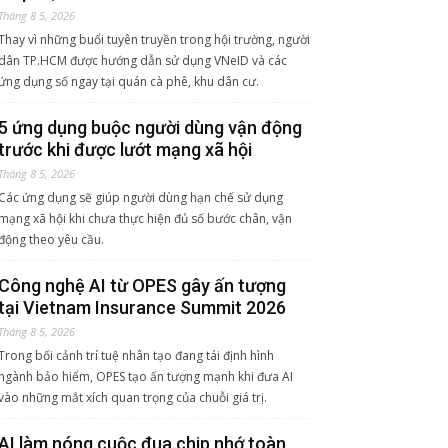
Tháng 8 5, 2026
Thay vì những buổi tuyên truyền trong hội trường, người
dân TP.HCM được hướng dẫn sử dụng VNeID và các
ứng dụng số ngay tại quán cà phê, khu dân cư.
5 ứng dụng buộc người dùng vận động
trước khi được lướt mạng xã hội
Tháng 8 5, 2026
Các ứng dụng sẽ giúp người dùng hạn chế sử dụng
mạng xã hội khi chưa thực hiện đủ số bước chân, vận
động theo yêu cầu.
Công nghệ AI từ OPES gây ấn tượng
tại Vietnam Insurance Summit 2026
Tháng 8 5, 2026
Trong bối cảnh trí tuệ nhân tạo đang tái định hình
ngành bảo hiểm, OPES tạo ấn tượng mạnh khi đưa AI
vào những mắt xích quan trọng của chuỗi giá trị.
AI làm nóng cuộc đua chip nhớ toàn