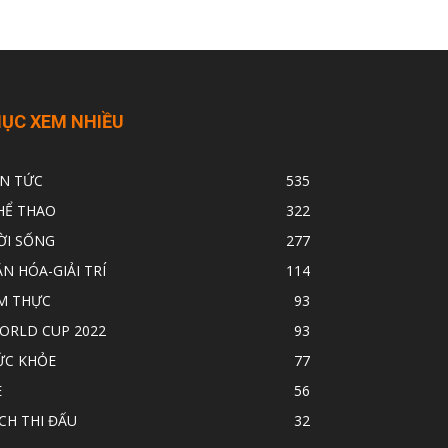
ỤC XEM NHIỀU
IN TỨC
535
HỂ THAO
322
ỜI SỐNG
277
ĂN HÓA-GIẢI TRÍ
114
M THỰC
93
ORLD CUP 2022
93
ỨC KHỎE
77
E
56
ỊCH THI ĐẤU
32