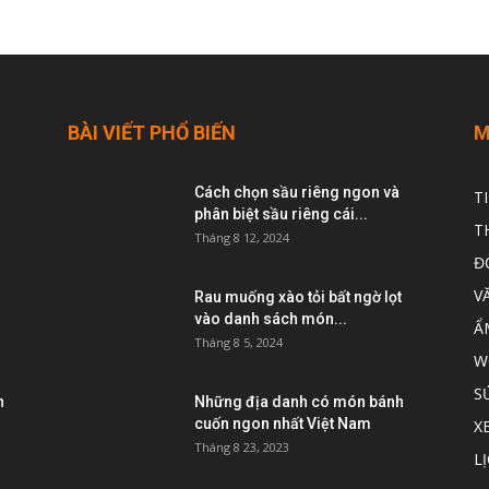
BÀI VIẾT PHỔ BIẾN
M
Cách chọn sầu riêng ngon và
T
phân biệt sầu riêng cái...
T
Tháng 8 12, 2024
Đ
V
Rau muống xào tỏi bất ngờ lọt
vào danh sách món...
Ẩ
Tháng 8 5, 2024
W
S
h
Những địa danh có món bánh
cuốn ngon nhất Việt Nam
X
Tháng 8 23, 2023
L