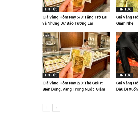
TIN TỨC
TIN TỨC
Giá Vàng Hôm Nay 5/8: Tăng Trở Lại
Giá Vàng Hô
và Những Dự Báo Tương Lai
Giảm Nhẹ
TIN TỨC
TIN TỨC
Giá Vàng Hôm Nay 2/8: Thế Giới Ít
Giá Vàng Hô
Biến Động, Vàng Trong Nước Giảm
Đầu Đi Xuố