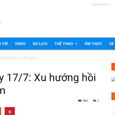
Advertisement
 TRÍ
VIDEO
DU LỊCH
THỂ THAO
ẨM THỰC
XE
ớng hồi phục sau khi giảm
y 17/7: Xu hướng hồi
ảm
504
0