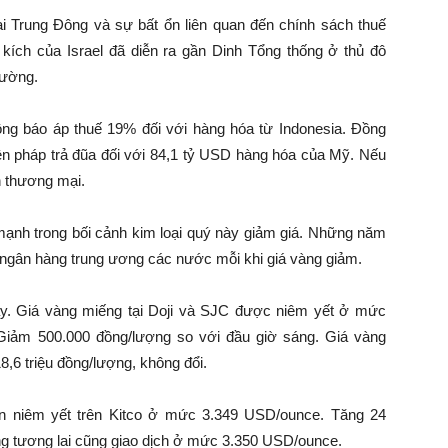
ại Trung Đông và sự bất ổn liên quan đến chính sách thuế
ích của Israel đã diễn ra gần Dinh Tổng thống ở thủ đô
rường.
ng báo áp thuế 19% đối với hàng hóa từ Indonesia. Đồng
ện pháp trả đũa đối với 84,1 tỷ USD hàng hóa của Mỹ. Nếu
n thương mại.
 mạnh trong bối cảnh kim loại quý này giảm giá. Những năm
 ngân hàng trung ương các nước mỗi khi giá vàng giảm.
nay. Giá vàng miếng tại Doji và SJC được niêm yết ở mức
 Giảm 500.000 đồng/lượng so với đầu giờ sáng. Giá vàng
,6 triệu đồng/lượng, không đổi.
hiện niêm yết trên Kitco ở mức 3.349 USD/ounce. Tăng 24
g tương lai cũng giao dịch ở mức 3.350 USD/ounce.