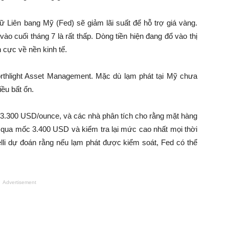
ữ Liên bang Mỹ (Fed) sẽ giảm lãi suất để hỗ trợ giá vàng.
ào cuối tháng 7 là rất thấp. Dòng tiền hiện đang đổ vào thị
 cực về nền kinh tế.
orthlight Asset Management. Mặc dù lạm phát tại Mỹ chưa
ều bất ổn.
3.300 USD/ounce, và các nhà phân tích cho rằng mặt hàng
t qua mốc 3.400 USD và kiểm tra lại mức cao nhất mọi thời
lli dự đoán rằng nếu lạm phát được kiểm soát, Fed có thể
Advertisement