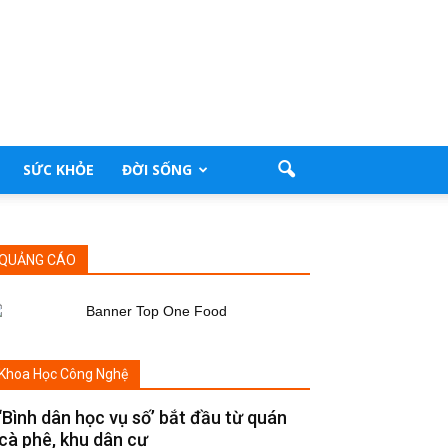
SỨC KHỎE
ĐỜI SỐNG
QUẢNG CÁO
Khoa Học Công Nghệ
‘Bình dân học vụ số’ bắt đầu từ quán
cà phê, khu dân cư