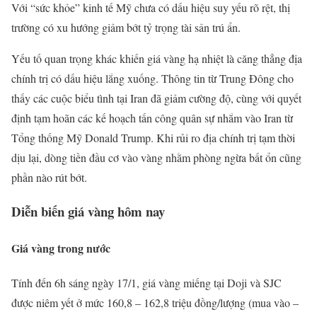
Với “sức khỏe” kinh tế Mỹ chưa có dấu hiệu suy yếu rõ rệt, thị
trường có xu hướng giảm bớt tỷ trọng tài sản trú ẩn.
Yếu tố quan trọng khác khiến giá vàng hạ nhiệt là căng thẳng địa
chính trị có dấu hiệu lắng xuống. Thông tin từ Trung Đông cho
thấy các cuộc biểu tình tại Iran đã giảm cường độ, cùng với quyết
định tạm hoãn các kế hoạch tấn công quân sự nhắm vào Iran từ
Tổng thống Mỹ Donald Trump. Khi rủi ro địa chính trị tạm thời
dịu lại, dòng tiền đầu cơ vào vàng nhằm phòng ngừa bất ổn cũng
phần nào rút bớt.
Diễn biến giá vàng hôm nay
Giá vàng trong nước
Tính đến 6h sáng ngày 17/1, giá vàng miếng tại Doji và SJC
được niêm yết ở mức 160,8 – 162,8 triệu đồng/lượng (mua vào –