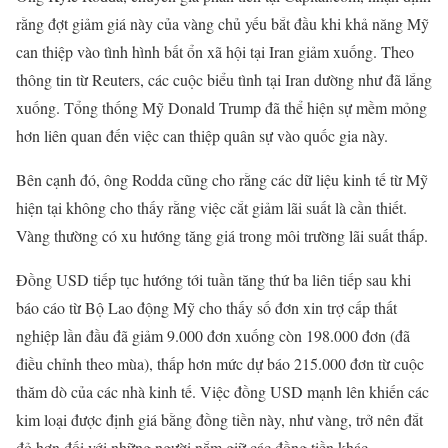
rằng đợt giảm giá này của vàng chủ yếu bắt đầu khi khả năng Mỹ
can thiệp vào tình hình bất ổn xã hội tại Iran giảm xuống. Theo
thông tin từ Reuters, các cuộc biểu tình tại Iran dường như đã lắng
xuống. Tổng thống Mỹ Donald Trump đã thể hiện sự mềm mỏng
hơn liên quan đến việc can thiệp quân sự vào quốc gia này.
Bên cạnh đó, ông Rodda cũng cho rằng các dữ liệu kinh tế từ Mỹ
hiện tại không cho thấy rằng việc cắt giảm lãi suất là cần thiết.
Vàng thường có xu hướng tăng giá trong môi trường lãi suất thấp.
Đồng USD tiếp tục hướng tới tuần tăng thứ ba liên tiếp sau khi
báo cáo từ Bộ Lao động Mỹ cho thấy số đơn xin trợ cấp thất
nghiệp lần đầu đã giảm 9.000 đơn xuống còn 198.000 đơn (đã
điều chỉnh theo mùa), thấp hơn mức dự báo 215.000 đơn từ cuộc
thăm dò của các nhà kinh tế. Việc đồng USD mạnh lên khiến các
kim loại được định giá bằng đồng tiền này, như vàng, trở nên đắt
đỏ hơn đối với những người nắm giữ các đồng tiền khác.