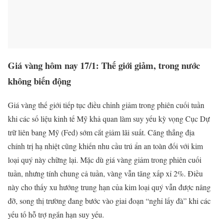
Giá vàng hôm nay 17/1: Thế giới giảm, trong nước
không biến động
Giá vàng thế giới tiếp tục điều chỉnh giảm trong phiên cuối tuần
khi các số liệu kinh tế Mỹ khả quan làm suy yếu kỳ vọng Cục Dự
trữ liên bang Mỹ (Fed) sớm cắt giảm lãi suất. Căng thẳng địa
chính trị hạ nhiệt cũng khiến nhu cầu trú ẩn an toàn đối với kim
loại quý này chững lại. Mặc dù giá vàng giảm trong phiên cuối
tuần, nhưng tính chung cả tuần, vàng vẫn tăng xấp xỉ 2%. Điều
này cho thấy xu hướng trung hạn của kim loại quý vẫn được nâng
đỡ, song thị trường đang bước vào giai đoạn “nghỉ lấy đà” khi các
yếu tố hỗ trợ ngắn hạn suy yếu.