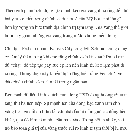
Theo giới phân tích, động lực chính kéo giá vàng đi xuống đến từ
hai yếu tố: triển vọng chính sách tiền tệ của Mỹ bớt “nới lỏng”
hơn kỳ vọng và bức tranh địa chính trị tạm lắng. Giá vàng thế giới
hôm nay giảm nhưng giá vàng trong nước không biến động.
Chủ tịch Fed chi nhánh Kansas City, ông Jeff Schmid, cũng củng
cố tâm lý thận trọng khi cho rằng chính sách lãi suất hiện tại cần
đủ “chặt” để tiếp tục gây sức ép lên nền kinh tế, kéo lạm phát đi
xuống. Thông điệp này khiến thị trường hiểu rằng Fed chưa vội
đảo chiều chính sách, ít nhất trong ngắn hạn.
Bên cạnh dữ liệu kinh tế tích cực, đồng USD đang hướng tới tuần
tăng thứ ba liên tiếp. Sự mạnh lên của đồng bạc xanh làm cho
vàng trở nên đắt đỏ hơn đối với nhà đầu tư nắm giữ các đồng tiền
khác, qua đó kìm hãm nhu cầu mua vào. Trong bối cảnh ấy, vai
trò bảo toàn giá trị của vàng trước rủi ro kinh tế tạm thời bị lu mờ.