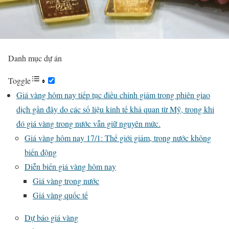
Danh mục dự án
Toggle
Giá vàng hôm nay tiếp tục điều chỉnh giảm trong phiên giao
dịch gần đây do các số liệu kinh tế khả quan từ Mỹ, trong khi
đó giá vàng trong nước vẫn giữ nguyên mức.
Giá vàng hôm nay 17/1: Thế giới giảm, trong nước không
biến động
Diễn biến giá vàng hôm nay
Giá vàng trong nước
Giá vàng quốc tế
Dự báo giá vàng