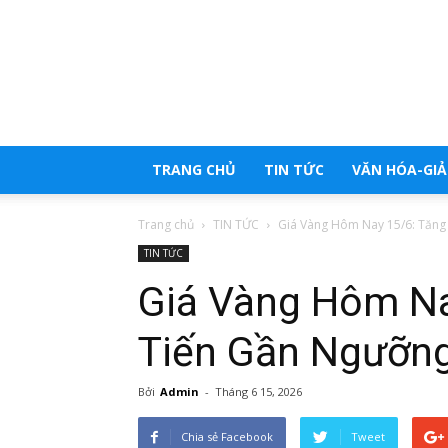
Trang
tổng
hợp
tin
tức
TRANG CHỦ
TIN TỨC
VĂN HÓA-GIẢI
Trang chủ
TIN TỨC
Giá Vàng Hôm Nay 15/6: Tăng
TIN TỨC
Giá Vàng Hôm Na
Tiến Gần Ngưỡn
Bởi
Admin
-
Tháng 6 15, 2026
Chia sẻ Facebook
Tweet