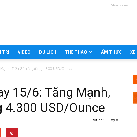
Advertisement
 TRÍ
VIDEO
DU LỊCH
THỂ THAO
ẨM THỰC
XE
 Mạnh, Tiến Gần Ngưỡng 4.300 USD/Ounce
y 15/6: Tăng Mạnh,
g 4.300 USD/Ounce
444
0