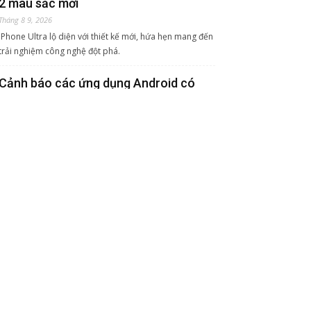
2 màu sắc mới
Tháng 8 9, 2026
iPhone Ultra lộ diện với thiết kế mới, hứa hẹn mang đến
trải nghiệm công nghệ đột phá.
Cảnh báo các ứng dụng Android có
thể âm thầm theo dõi vị trí người
dùng
Tháng 8 8, 2026
Một số ứng dụng Android có thể âm thầm chia sẻ dữ
liệu vị trí người dùng cho các hệ sinh thái quảng cáo mà
ngay cả nhà phát triển cũng không nhận ra.
Smartphone màn hình gập bùng nổ
trong đợt mở bán Galaxy Z thế hệ mới
Tháng 8 8, 2026
Sức mua smartphone màn hình gập tăng trưởng, trong
đó thay đổi về thiết kế màn hình và cải tiến công nghệ
đã trở thành động lực chính thúc đẩy người dùng chi
tiêu.