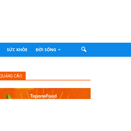
SỨC KHỎE
ĐỜI SỐNG
QUẢNG CÁO