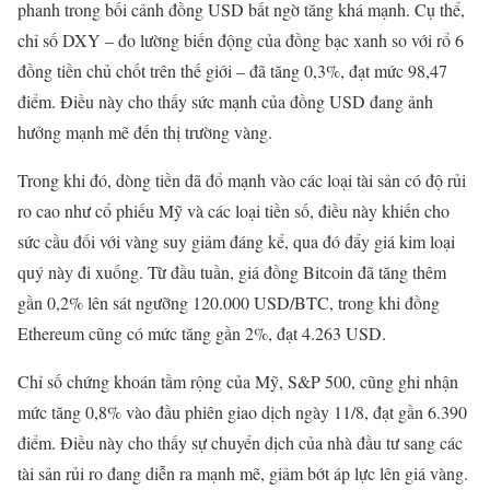
phanh trong bối cảnh đồng USD bất ngờ tăng khá mạnh. Cụ thể,
chỉ số DXY – đo lường biến động của đồng bạc xanh so với rổ 6
đồng tiền chủ chốt trên thế giới – đã tăng 0,3%, đạt mức 98,47
điểm. Điều này cho thấy sức mạnh của đồng USD đang ảnh
hưởng mạnh mẽ đến thị trường vàng.
Trong khi đó, dòng tiền đã đổ mạnh vào các loại tài sản có độ rủi
ro cao như cổ phiếu Mỹ và các loại tiền số, điều này khiến cho
sức cầu đối với vàng suy giảm đáng kể, qua đó đẩy giá kim loại
quý này đi xuống. Từ đầu tuần, giá đồng Bitcoin đã tăng thêm
gần 0,2% lên sát ngưỡng 120.000 USD/BTC, trong khi đồng
Ethereum cũng có mức tăng gần 2%, đạt 4.263 USD.
Chỉ số chứng khoán tầm rộng của Mỹ, S&P 500, cũng ghi nhận
mức tăng 0,8% vào đầu phiên giao dịch ngày 11/8, đạt gần 6.390
điểm. Điều này cho thấy sự chuyển dịch của nhà đầu tư sang các
tài sản rủi ro đang diễn ra mạnh mẽ, giảm bớt áp lực lên giá vàng.