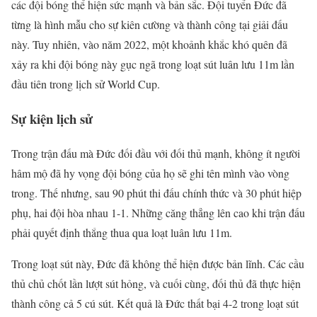
các đội bóng thể hiện sức mạnh và bản sắc. Đội tuyển Đức đã
từng là hình mẫu cho sự kiên cường và thành công tại giải đấu
này. Tuy nhiên, vào năm 2022, một khoảnh khắc khó quên đã
xảy ra khi đội bóng này gục ngã trong loạt sút luân lưu 11m lần
đầu tiên trong lịch sử World Cup.
Sự kiện lịch sử
Trong trận đấu mà Đức đối đầu với đối thủ mạnh, không ít người
hâm mộ đã hy vọng đội bóng của họ sẽ ghi tên mình vào vòng
trong. Thế nhưng, sau 90 phút thi đấu chính thức và 30 phút hiệp
phụ, hai đội hòa nhau 1-1. Những căng thẳng lên cao khi trận đấu
phải quyết định thắng thua qua loạt luân lưu 11m.
Trong loạt sút này, Đức đã không thể hiện được bản lĩnh. Các cầu
thủ chủ chốt lần lượt sút hỏng, và cuối cùng, đối thủ đã thực hiện
thành công cả 5 cú sút. Kết quả là Đức thất bại 4-2 trong loạt sút