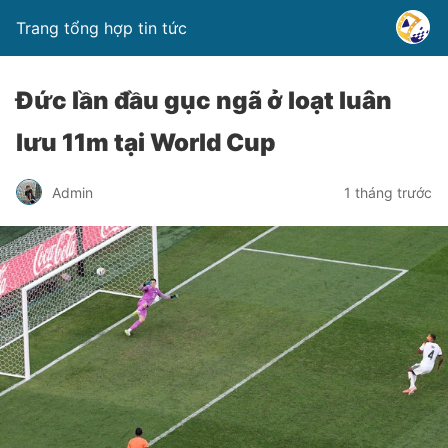
Trang tổng hợp tin tức
Đức lần đầu gục ngã ở loạt luân
lưu 11m tại World Cup
Admin
1 tháng trước