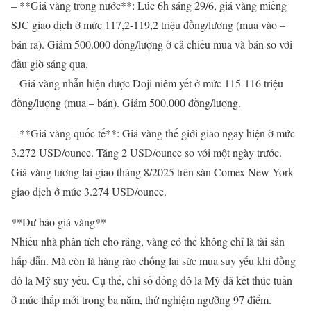
– **Giá vàng trong nước**: Lúc 6h sáng 29/6, giá vàng miếng
SJC giao dịch ở mức 117,2-119,2 triệu đồng/lượng (mua vào –
bán ra). Giảm 500.000 đồng/lượng ở cả chiều mua và bán so với
đầu giờ sáng qua.
– Giá vàng nhẫn hiện được Doji niêm yết ở mức 115-116 triệu
đồng/lượng (mua – bán). Giảm 500.000 đồng/lượng.
– **Giá vàng quốc tế**: Giá vàng thế giới giao ngay hiện ở mức
3.272 USD/ounce. Tăng 2 USD/ounce so với một ngày trước.
Giá vàng tương lai giao tháng 8/2025 trên sàn Comex New York
giao dịch ở mức 3.274 USD/ounce.
**Dự báo giá vàng**
Nhiều nhà phân tích cho rằng, vàng có thể không chỉ là tài sản
hấp dẫn. Mà còn là hàng rào chống lại sức mua suy yếu khi đồng
đô la Mỹ suy yếu. Cụ thể, chỉ số đồng đô la Mỹ đã kết thúc tuần
ở mức thấp mới trong ba năm, thử nghiệm ngưỡng 97 điểm.