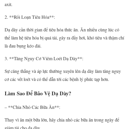
axit.
2. **Rối Loạn Tiêu Hóa**:
Dạ dày cần thời gian để tiêu hóa thức ăn. Ăn nhiều cùng lúc có
thể làm hệ tiêu hóa bị quá tải, gây ra đầy hơi, khó tiêu và thậm chí
là đau bụng kéo dài.
3. **Tăng Nguy Cơ Viêm Loét Dạ Dày**:
Sự căng thẳng và áp lực thường xuyên lên dạ dày làm tăng nguy
cơ các vết loét và có thể dẫn tới các bệnh lý phức tạp hơn.
Làm Sao Để Bảo Vệ Dạ Dày?
– **Chia Nhỏ Các Bữa Ăn**:
Thay vì ăn một bữa lớn, hãy chia nhỏ các bữa ăn trong ngày để
giảm tải cho dạ dày.