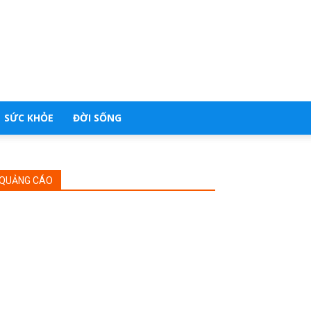
SỨC KHỎE
ĐỜI SỐNG
QUẢNG CÁO
Khoa Học Công Nghệ
FPT mở rộng hợp tác với OpenAI trong
chuyển đổi AI và an ninh mạng