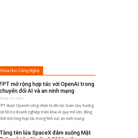
Tháng 8 6, 2026
FPT được OpenAI công nhận là đối tác toàn cầu, hướng
tới hỗ trợ doanh nghiệp triển khai AI quy mô lớn, đồng
thời mở rộng hợp tác trong lĩnh vực an ninh mạng.
Tầng tên lửa SpaceX đâm xuống Mặt
Trăng ở tốc độ gần 9.000 km/h
Tháng 8 6, 2026
Tầng thứ 2 của tên lửa Falcon 9 đã va chạm với bề mặt
Mặt Trăng sau hơn một năm trôi dạt ngoài không gian.
Viettel Post công bố chiến lược mở
rộng hạ tầng logistics
Tháng 8 6, 2026
Viettel Post tiếp tục đưa công nghệ vào giải quyết các
bài toán thực tiễn của hoạt động logistics, hướng tới
nâng cao hiệu quả vận hành và chất lượng phục vụ.
Giáo viên cài 'bẫy ẩn' trong bài thi,
phát hiện gần như cả lớp dùng AI gian