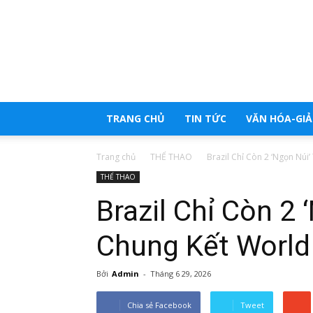
Trang
tổng
hợp
tin
tức
TRANG CHỦ
TIN TỨC
VĂN HÓA-GIẢI
Trang chủ
THỂ THAO
Brazil Chỉ Còn 2 ‘Ngọn Núi
THỂ THAO
Brazil Chỉ Còn 2
Chung Kết World
Bởi
Admin
-
Tháng 6 29, 2026
Chia sẻ Facebook
Tweet