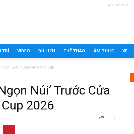
Advertisement
 TRÍ
VIDEO
DU LỊCH
THỂ THAO
ẨM THỰC
XE
’ Trước Cửa Chung Kết World Cup...
 ‘Ngọn Núi’ Trước Cửa
 Cup 2026
249
0