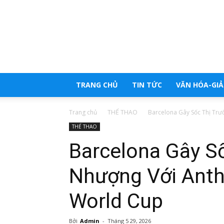
Trang
tổng
hợp
tin
tức
TRANG CHỦ
TIN TỨC
VĂN HÓA-GIẢI
Trang chủ
THỂ THAO
Barcelona Gây Sốc Thị Tr
THỂ THAO
Barcelona Gây S
Nhượng Với Anth
World Cup
Bởi
Admin
-
Tháng 5 29, 2026