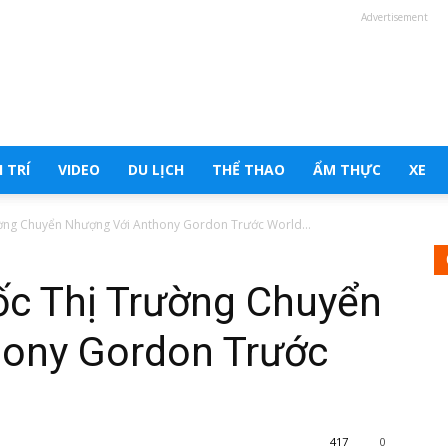
Advertisement
 TRÍ
VIDEO
DU LỊCH
THỂ THAO
ẨM THỰC
XE
ường Chuyển Nhượng Với Anthony Gordon Trước World...
ốc Thị Trường Chuyển
ony Gordon Trước
417
0