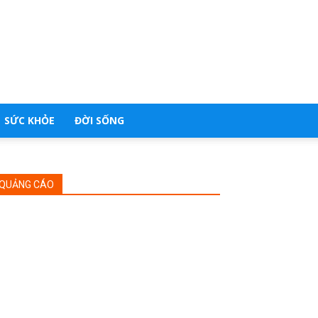
SỨC KHỎE
ĐỜI SỐNG
QUẢNG CÁO